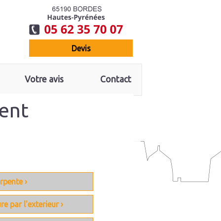
devis
Votre avis
Contact
ent
rpente ›
re par l'exterieur ›